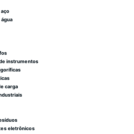
 aço
 água
fos
 de instrumentos
goríficas
icas
de carga
ndustriais
resíduos
es eletrônicos