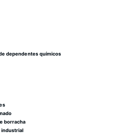
o de dependentes químicos
es
onado
de borracha
industrial