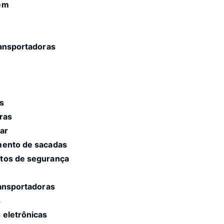
gem
ransportadoras
s
ns
ras
ar
mento de sacadas
ntos de segurança
a
ransportadoras
s
 eletrônicas