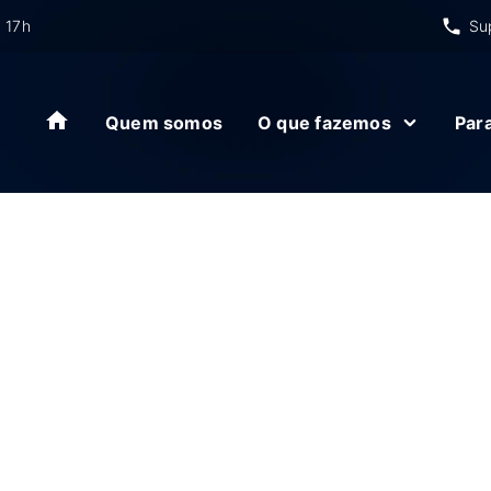
 17h
Su
Quem somos
O que fazemos
Par