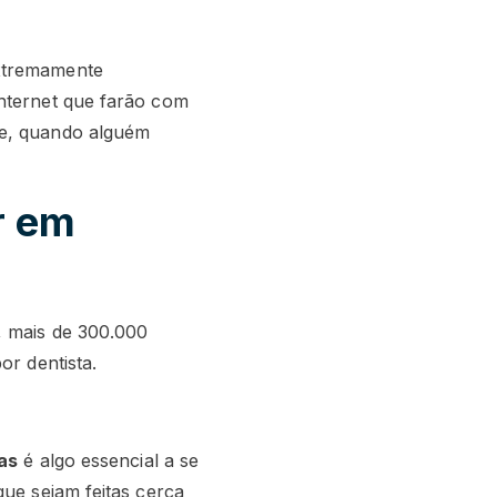
extremamente
Internet que farão com
le, quando alguém
r em
, mais de 300.000
or dentista.
tas
é algo essencial a se
que sejam feitas cerca