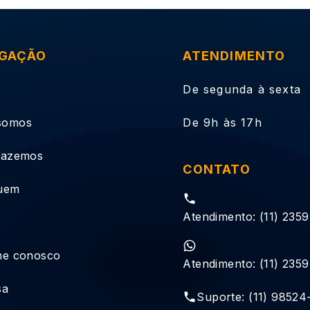
GAÇÃO
ATENDIMENTO
De segunda à sexta
somos
De 9h às 17h
fazemos
CONTATO
uem
Atendimento: (11) 235
he conosco
Atendimento: (11) 235
sa
Suporte: (11) 98524