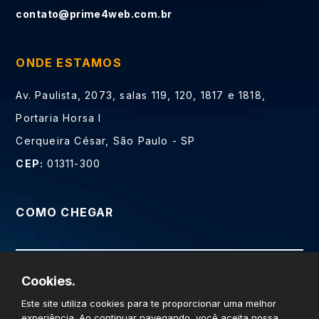
contato@prime4web.com.br
ONDE ESTAMOS
Av. Paulista, 2073, salas 119, 120, 1817 e 1818,
Portaria Horsa I
Cerqueira César, São Paulo - SP
CEP:
01311-300
COMO CHEGAR
Cookies.
Prime Web Soluções Digitais LTDA - CNPJ
Este site utiliza cookies para te proporcionar uma melhor
14.694.838/0001-37 © Todos os direitos reservados
experiência. Ao continuar navegando, você aceita nossa