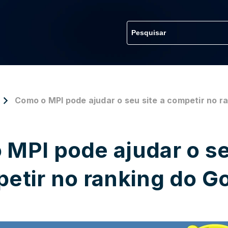
Como o MPI pode ajudar o seu site a competir no r
MPI pode ajudar o se
etir no ranking do G