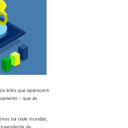
ros links que aparecem
samento - que as
tivos na rede mundial,
rpreendente de