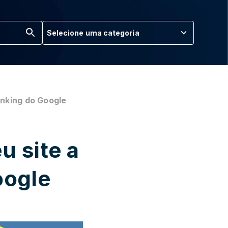
Selecione uma categoria
anking do Google
u site a
oogle