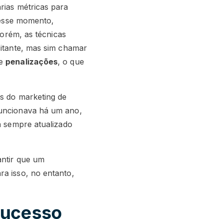
rias métricas para
 desse momento,
Porém, as técnicas
sitante, mas sim chamar
de
penalizações
, o que
os do marketing de
funcionava há um ano,
a sempre atualizado
antir que um
ra isso, no entanto,
sucesso