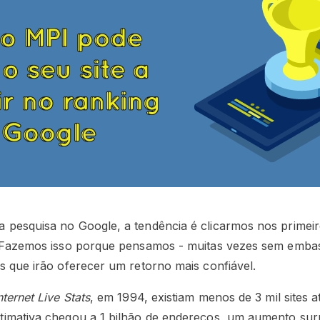
 pesquisa no Google, a tendência é clicarmos nos primei
. Fazemos isso porque pensamos - muitas vezes sem emba
s que irão oferecer um retorno mais confiável.
nternet Live Stats
, em 1994, existiam menos de 3 mil sites a
timativa chegou a 1 bilhão de endereços, um aumento su