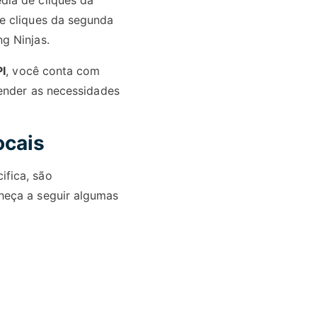
dia de cliques da
e cliques da segunda
g Ninjas.
I
, você conta com
tender as necessidades
ocais
fica, são
heça a seguir algumas