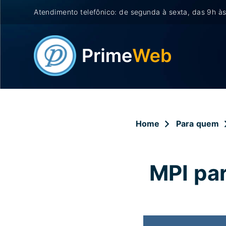
Atendimento telefônico: de segunda à sexta, das 9h às
Home
Para quem
MPI pa