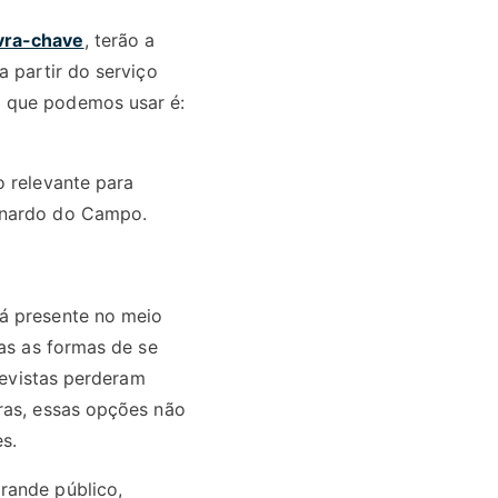
vra-chave
, terão a
a partir do serviço
o que podemos usar é:
o relevante para
ernardo do Campo.
á presente no meio
das as formas de se
revistas perderam
ras, essas opções não
s.
rande público,