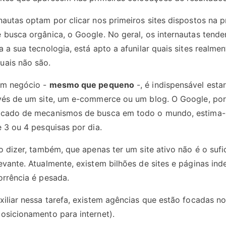
nautas optam por clicar nos primeiros sites dispostos na p
 busca orgânica, o Google. No geral, os internautas tende
 a sua tecnologia, está apto a afunilar quais sites realmen
uais não são.
um negócio -
mesmo que pequeno
-, é indispensável esta
avés de um site, um e-commerce ou um blog. O Google, po
rcado de mecanismos de busca em todo o mundo, estima
 3 ou 4 pesquisas por dia.
o dizer, também, que apenas ter um site ativo não é o sufi
evante. Atualmente, existem bilhões de sites e páginas in
orrência é pesada.
xiliar nessa tarefa, existem agências que estão focadas
osicionamento para internet).