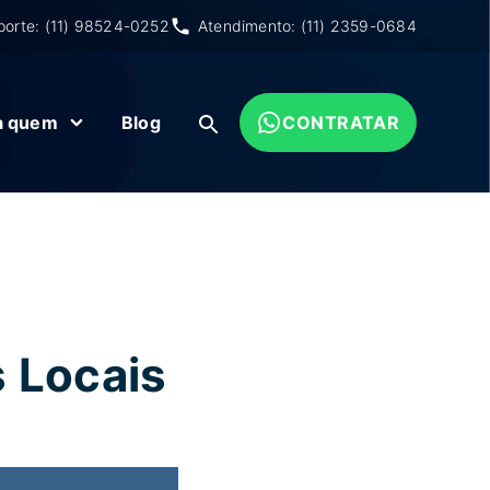
porte: (11) 98524-0252
Atendimento: (11) 2359-0684
a quem
Blog
CONTRATAR
 Locais