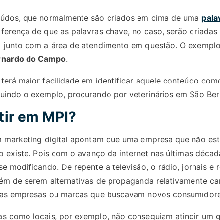
eúdos, que normalmente são criados em cima de uma
pala
ferença de que as palavras chave, no caso, serão criadas 
a junto com a área de atendimento em questão. O exempl
ernardo do Campo
.
terá maior facilidade em identificar aquele conteúdo com
guindo o exemplo, procurando por veterinários em São B
tir em MPI?
m marketing digital apontam que uma empresa que não est
ão existe. Pois com o avanço da internet nas últimas déca
e modificando. De repente a televisão, o rádio, jornais e 
lém de serem alternativas de propaganda relativamente ca
s as empresas ou marcas que buscavam novos consumidore
s como locais, por exemplo, não conseguiam atingir um g