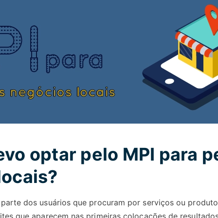
evo optar pelo MPI para 
locais?
parte dos usuários que procuram por serviços ou produto
ites que aparecem nas primeiras colocações de resultado