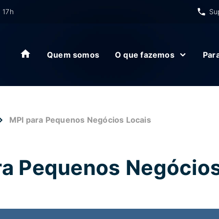
 17h
Su
Quem somos
O que fazemos
Par
MPI para Pequenos Negócios Locais
ra Pequenos Negócios