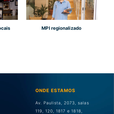
ocais
MPI regionalizado
ONDE ESTAMOS
Av. Paulista, 2073, salas
119, 120, 1817 e 1818,