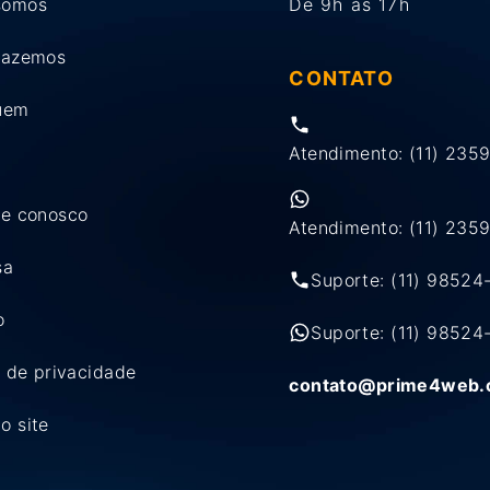
somos
De 9h às 17h
fazemos
CONTATO
uem
Atendimento: (11) 235
he conosco
Atendimento: (11) 235
sa
Suporte: (11) 9852
o
Suporte: (11) 9852
a de privacidade
contato@prime4web.
o site