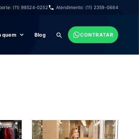
porte: (11) 98524-0252
Atendimento: (11) 2359-0684
a quem
Blog
CONTRATAR