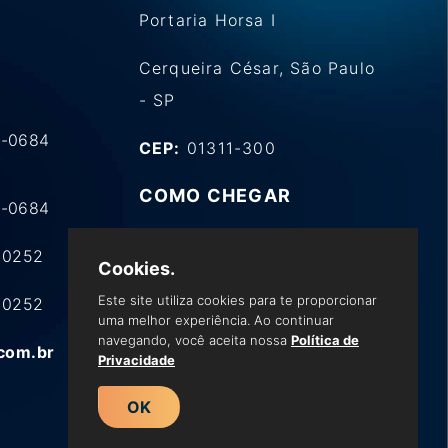
Portaria Horsa I
Cerqueira César, São Paulo
- SP
9-0684
CEP:
01311-300
COMO CHEGAR
9-0684
4-0252
Cookies.
Este site utiliza cookies para te proporcionar
4-0252
uma melhor experiência. Ao continuar
navegando, você aceita nossa
Política de
com.br
Privacidade
OK