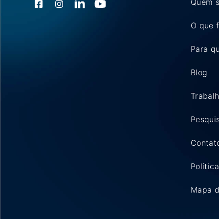
Quem 
O que 
Para q
Blog
Trabal
Pesqui
Contat
Polític
Mapa d