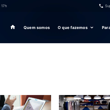
 17h
Su
Quem somos
O que fazemos
Par