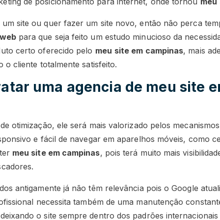
eting de posicionamento para internet, onde tornou
meu
 um site ou quer fazer um site novo, então não perca te
 web
para que seja feito um estudo minucioso da necessida
uto certo oferecido pelo
meu
site em campinas
, mais ad
o cliente totalmente satisfeito.
ratar uma agencia de meu site 
 de otimização, ele será mais valorizado pelos mecanismos
esponsivo e fácil de navegar em aparelhos móveis, como c
 ter
meu site em campinas
, pois terá muito mais visibilid
scadores.
ídos antigamente já não têm relevância pois o Google atua
rofissional necessita também de uma manutenção constante
deixando o site sempre dentro dos padrões internacionai