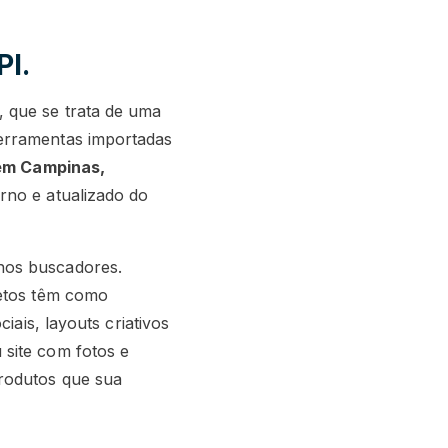
PI.
 que se trata de uma
erramentas importadas
 em Campinas,
rno e atualizado do
nos buscadores.
jetos têm como
iais, layouts criativos
site com fotos e
rodutos que sua