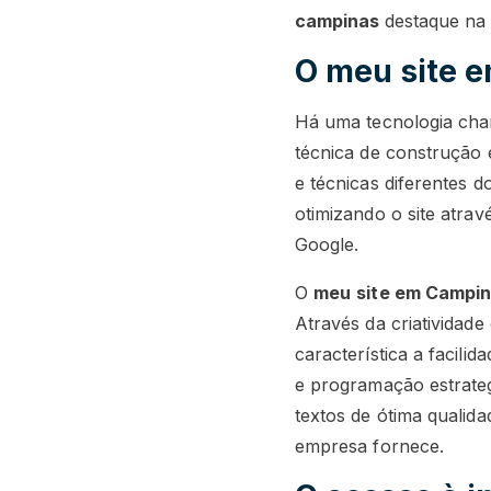
campinas
destaque na 
O meu site 
Há uma tecnologia cham
técnica de construção
e técnicas diferentes 
otimizando o site atra
Google.
O
meu
site em Campi
Através da criatividad
característica a facili
e programação estrateg
textos de ótima qualid
empresa fornece.