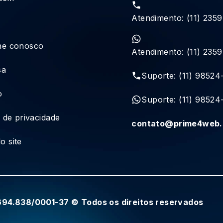
Atendimento: (11) 235
he conosco
Atendimento: (11) 235
sa
Suporte: (11) 98524
o
Suporte: (11) 98524
a de privacidade
contato@prime4web.
o site
.694.838/0001-37 © Todos os direitos reservados