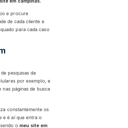
site em campinas.
mpo e procure
de de cada cliente e
equado para cada caso
em
 de pesquisas da
elulares por exemplo, e
ade nas páginas de busca
liza constantemente os
 e é aí que entra o
s sendo o
meu
site em