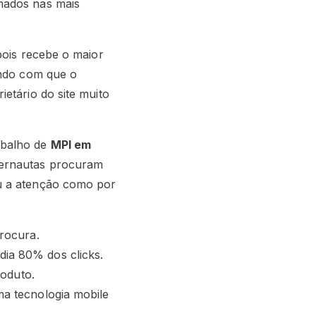
mados nas mais
 pois recebe o maior
endo com que o
etário do site muito
abalho de
MPI em
ternautas procuram
u a atenção como por
procura.
dia 80% dos clicks.
roduto.
ma tecnologia mobile