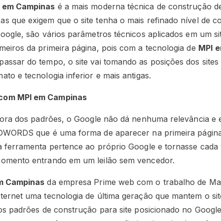
em Campinas
é a mais moderna técnica de construção de 
s que exigem que o site tenha o mais refinado nível de 
Google, são vários parâmetros técnicos aplicados em um sit
meiros da primeira página, pois com a tecnologia de
MPI
e
assar do tempo, o site vai tomando as posições dos site
to e tecnologia inferior e mais antigas.
 com MPI em Campinas
 fora dos padrões, o Google não dá nenhuma relevância e e
 ADWORDS que é uma forma de aparecer na primeira página
a ferramenta pertence ao próprio Google e tornasse cada v
momento entrando em um leilão sem vencedor.
m Campinas
da empresa Prime web com o trabalho de Mar
ternet uma tecnologia de última geração que mantem o sit
tos padrões de construção para site posicionado no Googl