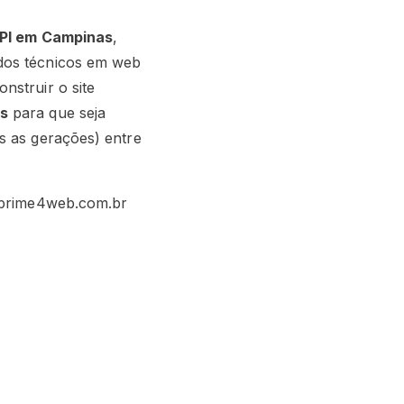
PI em Campinas
,
dos técnicos em web
nstruir o site
s
para que seja
s as gerações) entre
w.prime4web.com.br