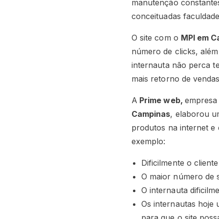
manutenção constantes
conceituadas faculdades
O site com o
MPI em C
número de clicks, além
internauta não perca t
mais retorno de venda
A
Prime web,
empresa 
Campinas
, elaborou u
produtos na internet 
exemplo:
Dificilmente o clien
O maior número de s
O internauta dificilm
Os internautas hoje 
para que o site poss