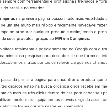
 sempre com ferramentas e profissionais treinados e for
 do brasil e no exterior.
ampinas
na primeira página possui muito mais visibilidade
 de um site muito mais rápido e facilmente navegável faz
empo ao procurar qualquer produto e assim, tendo o propri
s de seus produtos, graças ao
MPI em Campinas
.
voltada totalmente a posicionamento no Google com o tr
ma minuciosa pesquisa para descobrir de que forma os in
e descobrimos muitos pontos de relevância que nos chamo
te passa da primeira página para encontrar o produto que 
ites clicados estão na busca orgânica onde recebe em mé
ente dá mais de três clicks dentro do site para achar seu p
utilizam muito mais equipamentos moveis exigindo assim u
a abrir de forma correta nestes equipamentos.