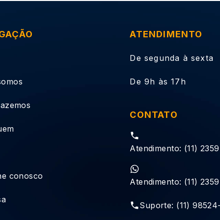
GAÇÃO
ATENDIMENTO
De segunda à sexta
somos
De 9h às 17h
fazemos
CONTATO
uem
Atendimento: (11) 235
he conosco
Atendimento: (11) 235
sa
Suporte: (11) 98524